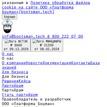
указанным в
Политике обработки файлов
сookie на сайте ООО «Платформа
Боцман»(bootsman.tech)
Хорошо
info@bootsman.tech
8 800 222 07 00
№ 5009
№ 21339
от 09.12.2025
от 08.02.2024
О нас
О нас
О компании
Новости
Документация
Контакты
База
знаний
Для бизнеса
Для бизнеса
Решения
Кейсы
Партнёрам
Партнёрам
Стать партнёром
Правообладатель и разработчик
ООО «Платформа Боцман»