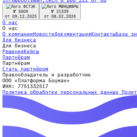
info@bootsman.tech
8 800 222 07 00
№ 5009
№ 21339
от 09.12.2025
от 08.02.2024
О нас
О нас
О компании
Новости
Документация
Контакты
База зн
Для бизнеса
Для бизнеса
Решения
Кейсы
Партнёрам
Партнёрам
Стать партнёром
Правообладатель и разработчик
ООО «Платформа Боцман»
ИНН: 7751332517
Политика обработки персональных данных
Поли