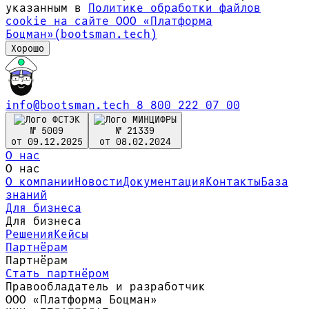
указанным в
Политике обработки файлов
сookie на сайте ООО «Платформа
Боцман»(bootsman.tech)
Хорошо
info@bootsman.tech
8 800 222 07 00
№ 5009
№ 21339
от 09.12.2025
от 08.02.2024
О нас
О нас
О компании
Новости
Документация
Контакты
База
знаний
Для бизнеса
Для бизнеса
Решения
Кейсы
Партнёрам
Партнёрам
Стать партнёром
Правообладатель и разработчик
ООО «Платформа Боцман»