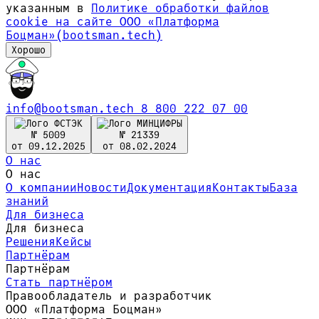
указанным в
Политике обработки файлов
сookie на сайте ООО «Платформа
Боцман»(bootsman.tech)
Хорошо
info@bootsman.tech
8 800 222 07 00
№ 5009
№ 21339
от 09.12.2025
от 08.02.2024
О нас
О нас
О компании
Новости
Документация
Контакты
База
знаний
Для бизнеса
Для бизнеса
Решения
Кейсы
Партнёрам
Партнёрам
Стать партнёром
Правообладатель и разработчик
ООО «Платформа Боцман»