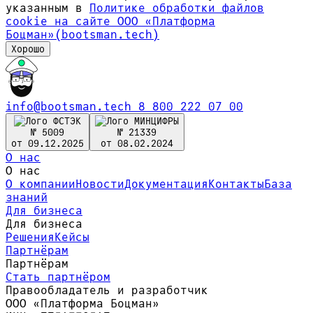
указанным в
Политике обработки файлов
сookie на сайте ООО «Платформа
Боцман»(bootsman.tech)
Хорошо
info@bootsman.tech
8 800 222 07 00
№ 5009
№ 21339
от 09.12.2025
от 08.02.2024
О нас
О нас
О компании
Новости
Документация
Контакты
База
знаний
Для бизнеса
Для бизнеса
Решения
Кейсы
Партнёрам
Партнёрам
Стать партнёром
Правообладатель и разработчик
ООО «Платформа Боцман»